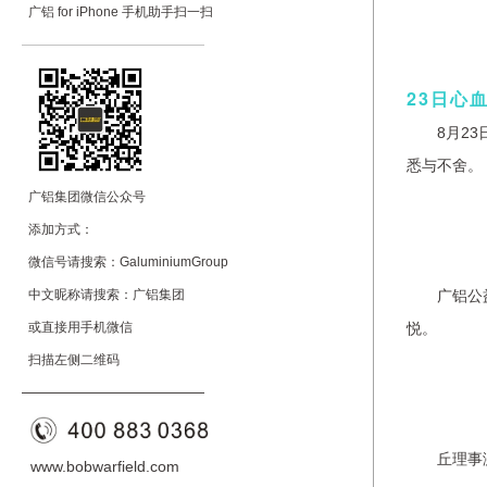
广铝 for iPhone 手机助手扫一扫
—————————
—
—
—
23日心
8月23日
悉与不舍。
广铝集团微信公众号
添加方式：
微信号请搜索：GaluminiumGroup
中文昵称请搜索：广铝集团
广铝公益基
或直接用手机微信
悦。
扫描左侧二维码
——————————
—
—
丘理事激
www.bobwarfield.com