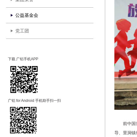
公益基金会
党工团
下载 广铝手机APP
广铝 for Android 手机助手扫一扫
前中国青年
导、里洞镇