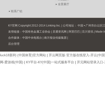
全景展厅
联系广铝
集团总部
分支机构
KY官网 Copyright 2012-2014 Linking Inc. | 公司地址： 中国 • 广州市白
人才招聘
友情链接：
中国有色金属工业协会
|
灵通资讯网
|
阿里巴巴
|
百川资讯
|
Made I
招商加盟
合作媒体：
中国中央电视台
|
南方报业传媒集团
|
留言
后台管理
luck18新利·(中国体育)官方网站
|
开云网页版·官方版在线登入-开云(中国
网-爱游戏(中国)
|
KY平台-KY(中国)一站式服务平台
|
开元网站登录入口-