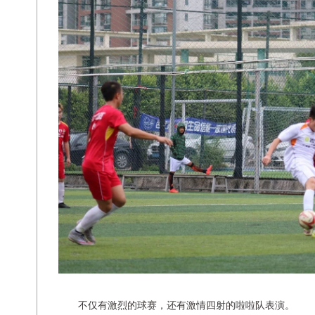
不仅有激烈的球赛，还有激情四射的啦啦队表演。