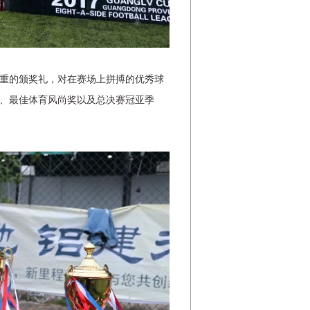
隆重的颁奖礼，对在赛场上拼搏的优秀球
、最佳体育风尚奖以及总决赛冠亚季