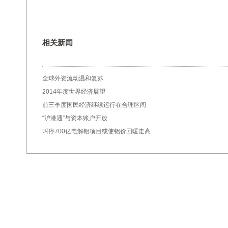
相关新闻
全球外资流动温和复苏
2014年度世界经济展望
前三季度国民经济继续运行在合理区间
“沪港通”与资本账户开放
叫停700亿电解铝项目或使铝价回暖走高