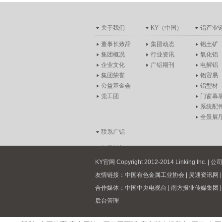
关于我们
KY（中国）
铝产业
董事长致辞
集团动态
铝土矿
集团概况
行业资讯
氧化铝
企业文化
广铝期刊
电解铝
集团荣誉
铝贸易
公益基金会
铝型材
党工团
门窗幕
系统配
全景展
联系广铝
集团总部
分支机构
KY官网 Copyright 2012-2014 Linking I
人才招聘
友情链接：
中国有色金属工业协会
|
灵通资讯网
招商加盟
合作媒体：
中国中央电视台
|
南方报业传媒集团
留言
后台管理