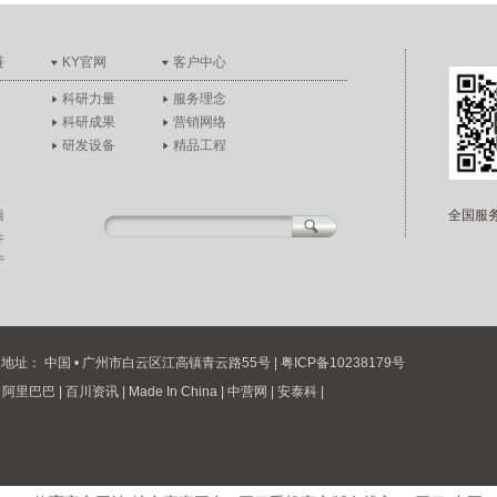
链
KY官网
客户中心
科研力量
服务理念
科研成果
营销网络
研发设备
精品工程
墙
全国服务
件
厅
nc. | 公司地址： 中国 • 广州市白云区江高镇青云路55号 |
粤ICP备10238179号
|
阿里巴巴
|
百川资讯
|
Made In China
|
中营网
|
安泰科
|
|