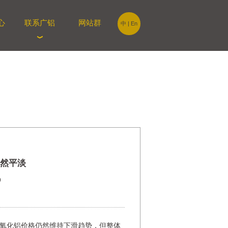
心
联系广铝
网站群
中
|
En
然平淡
9
氧化铝价格仍然维持下滑趋势，但整体