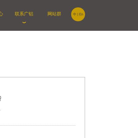
心
联系广铝
网站群
中
|
En
析
1