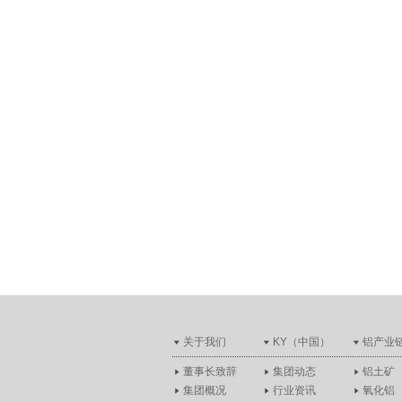
关于我们
KY（中国）
铝产业
董事长致辞
集团动态
铝土矿
集团概况
行业资讯
氧化铝