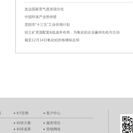
发达国家景气度表现分化
中国环保产业势井喷
贵阳市“十三五”工业倍增计划
铝土矿资源配套&低成本布局，为氧化铝企业赢得生机与主动
截至12月14日氧化铝价格继续走弱
链
KY官网
客户中心
科研力量
服务理念
科研成果
营销网络