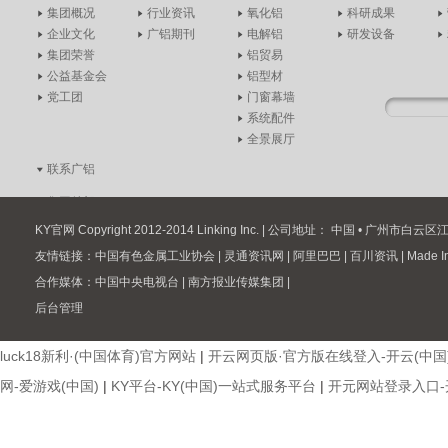
集团概况
行业资讯
氧化铝
科研成果
企业文化
广铝期刊
电解铝
研发设备
集团荣誉
铝贸易
公益基金会
铝型材
党工团
门窗幕墙
系统配件
全景展厅
联系广铝
集团总部
分支机构
KY官网 Copyright 2012-2014 Linking Inc. | 公司地址： 中国 • 广州市白
人才招聘
友情链接：
中国有色金属工业协会
|
灵通资讯网
|
阿里巴巴
|
百川资讯
|
Made I
招商加盟
合作媒体：
中国中央电视台
|
南方报业传媒集团
|
留言
后台管理
luck18新利·(中国体育)官方网站
|
开云网页版·官方版在线登入-开云(中国
网-爱游戏(中国)
|
KY平台-KY(中国)一站式服务平台
|
开元网站登录入口-