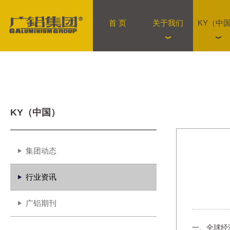
首 页
关于我们
KY（中
KY（中国）
集团动态
行业资讯
广铝期刊
一、全球经