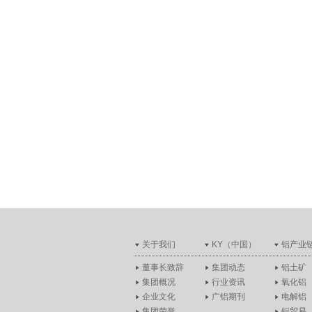
关于我们
KY（中国）
铝产业
董事长致辞
集团动态
铝土矿
集团概况
行业资讯
氧化铝
企业文化
广铝期刊
电解铝
集团荣誉
铝贸易