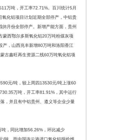
1万吨，开工率72.71%。百川统计5月
公司氧化铝项目计划近期全部停产，中铝贵
计划8月份全部停产。新增产能方面，贵州
古蒙西鄂尔多斯氧化铝20万吨粉煤灰项
投产，山西兆丰新增80万吨和洛阳香江
蒙古鑫旺再生资源二线60万吨氧化铝项
元/吨，较上周四13530元/吨上涨60
30.35万吨，开工率81.91%，其中运行
段落，并且有中铝贵州、遵义等企业少量
吨，同比增加56.26%，环比减少
7美元/吨，而中国连云港进口氧化铝报价维