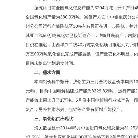
据统计目前全国氧化铝总产能为6204万吨，开工产能451
全国氧化铝产量为386.9万吨。减复产方面：中铝重庆分
州分公司运行产能降低至30%左右且正在进一步降低，并
其亚二线50万吨氧化铝已接近达产，计划6月底满产，内蒙
目仍在推迟，山西华兴二线40万吨氧化铝项目推迟到7月份
万基60万吨氧化铝已完成产能置换，但产量变化不明显，内
目尚未给出计划启动时间。
二、需求方面
本周铝价稳中微升，沪铝主力三月合约收盘价本周四13590
元/吨。目前中国电解铝建成产能为3329.8万吨，运行产能27
产能较上周上升了1万吨。5月份中国电解铝行业减产告一
复产，另外甘肃东兴、包铝等企业有新增产能投产。
三、氧化铝供应现状
海关数据显示2014年5月中国进口氧化铝总量为31.25万
47.55%。澳大利亚氧化铝FOB基准价格下跌2美元至30