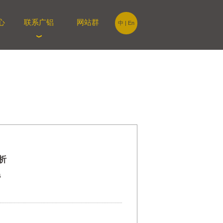
心
联系广铝
网站群
中
|
En
析
6