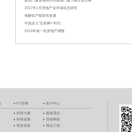
提高门窗玻璃热功性能成门窗节能主攻目标
2017年1月房地产业市场动态研究
电解铝产能良性发展
中国步入“互联网+”时代
2014年新一轮房地产调整
链
KY官网
客户中心
科研力量
服务理念
科研成果
营销网络
研发设备
精品工程