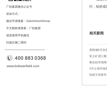
行，铝价或
广铝集团微信公众号
添加方式：
微信号请搜索：GaluminiumGroup
中文昵称请搜索：广铝集团
相关新闻
或直接用手机微信
扫描左侧二维码
——————————
—
—
美联储6月加
铝土矿进口量
氧化铝市场维
www.bobwarfield.com
3月土地市场
铝材又有新市