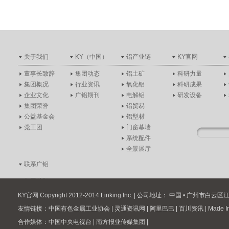
关于我们
KY（中国）
铝产业链
KY官网
董事长致辞
集团动态
铝土矿
科研力量
集团概况
行业资讯
氧化铝
科研成果
企业文化
广铝期刊
电解铝
研发设备
集团荣誉
铝贸易
公益基金会
铝型材
党工团
门窗幕墙
系统配件
全景展厅
联系广铝
集团总部
分支机构
KY官网 Copyright 2012-2014 Linking Inc. | 公司地址： 中国 • 广州市白
人才招聘
友情链接：
中国有色金属工业协会
|
灵通资讯网
|
阿里巴巴
|
百川资讯
|
Made I
招商加盟
合作媒体：
中国中央电视台
|
南方报业传媒集团
|
留言